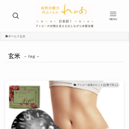
MENU
ホーム
玄米
玄米
– tag –
アトピー改善のヒント(記事で学ぶ)