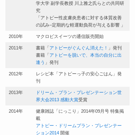
学大学 副学長教授 川上雅之氏らとの共同研
究
「アトピー性皮膚炎患者に対する体質改善
の試み–定期的な軽運動負荷が与える影響 」
2010年
マクロビスイーツの通信販売開始
2011年
書籍「
アトピーがぐんぐん消えた！
」発刊
書籍「
アトピーを脱いで、本当の自分に出
逢う
」発刊
2012年
レシピ本「アトピーっ子の安心ごはん」発
刊
2013年
ドリーム・プラン・プレゼンテーション世
界大会2013 感動大賞
受賞
2014年
健康雑誌「にっこり」2014年09月号 特集掲
載
アトピー・ドリームプラン・プレゼンテー
ション2014
開催