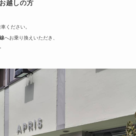
お越しの方
乗車ください。
線
へお乗り換えいただき、
。