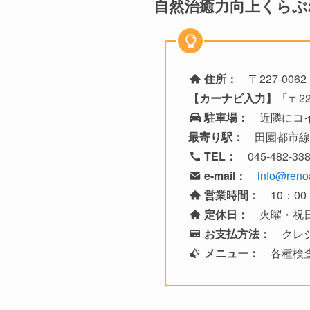
自然治癒力向上くらぶ
住所：
〒227-00
【カーナビ入力】
「〒2
駐車場：
近隣にコイ
最寄り駅：
田園都市線
TEL：
045-482-
e-mail：
info@reno
営業時間：
10：00 
定休日：
火曜・祝
お支払方法：
クレジ
メニュー：
各種検査