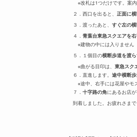
※改札は1つだけです。案内
２．西口を出ると、
正面に横
３．渡ったあと、
すぐ左の横
４．
青葉台東急スクエアを右
※建物の中には入りません
５．１個目の
横断歩道を渡ら
※曲がる目印は、
東急スク
６．直進します。
途中横断歩
※途中、右手には花屋やモ
７．
十字路の角
にあるお店が
到着しました。お疲れさまで