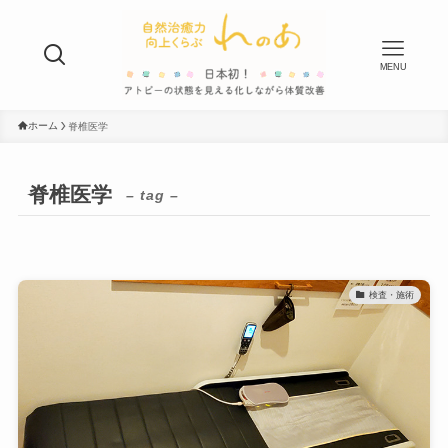
MENU
ホーム
脊椎医学
脊椎医学
– tag –
検査・施術