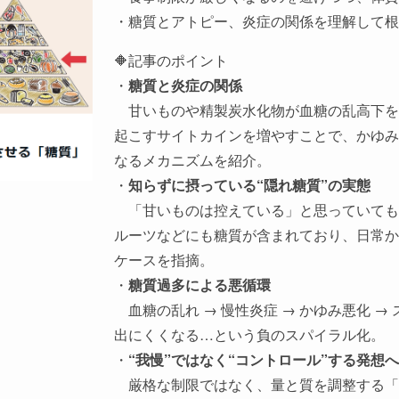
・糖質とアトピー、炎症の関係を理解して根
🔶記事のポイント
・
糖質と炎症の関係
甘いものや精製炭水化物が血糖の乱高下を
起こすサイトカインを増やすことで、かゆみ
なるメカニズムを紹介。
・
知らずに摂っている“隠れ糖質”の実態
「甘いものは控えている」と思っていても
ルーツなどにも糖質が含まれており、日常か
ケースを指摘。
・
糖質過多による悪循環
血糖の乱れ → 慢性炎症 → かゆみ悪化 →
出にくくなる…という負のスパイラル化。
・
“我慢”ではなく“コントロール”する発想へ
厳格な制限ではなく、量と質を調整する「